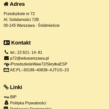
Adres
Przedszkole nr 72
Al. Solidarności 72B
00-145 Warszawa - Śródmieście
Kontakt
tel.: 22 621- 14- 81
p72@eduwarszawa.pl
/PrzedszkoleWaw72/SkrytkaESP
AE:PL–30199–40838–AJTUS–23
Linki
BIP
Polityka Prywatności