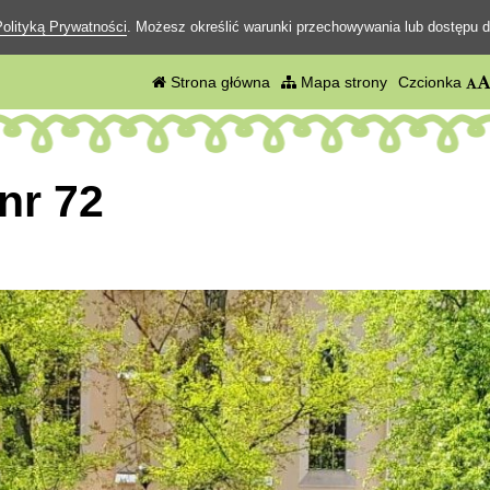
Polityką Prywatności
. Możesz określić warunki przechowywania lub dostępu d
Strona główna
Mapa strony
Czcionka
nr 72