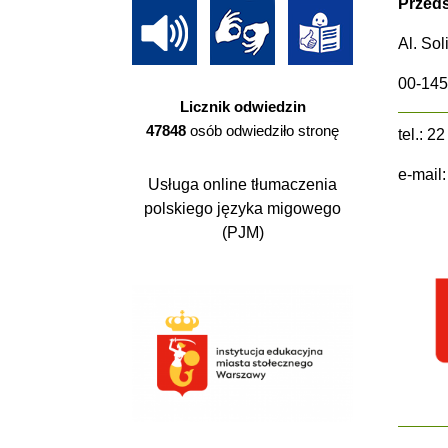
Przeds
Al. So
00-14
Licznik odwiedzin
47848
osób odwiedziło stronę
tel.: 2
e-mail
Usługa online tłumaczenia
polskiego języka migowego
(PJM)