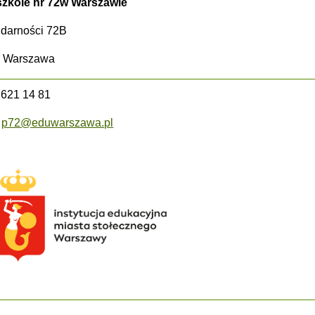
zkole nr 72w Warszawie
lidarności 72B
5 Warszawa
2 621 14 81
:
p72@eduwarszawa.pl