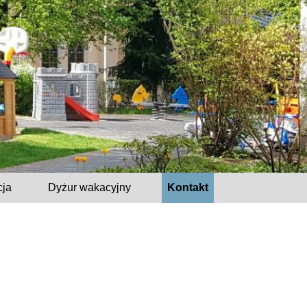
cja
Dyżur wakacyjny
Kontakt