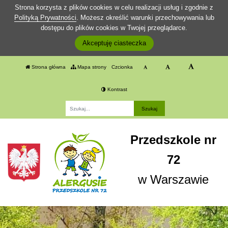
Strona korzysta z plików cookies w celu realizacji usług i zgodnie z
Polityką Prywatności
. Możesz określić warunki przechowywania lub
dostępu do plików cookies w Twojej przeglądarce.
Akceptuję ciasteczka
Strona główna
Mapa strony
Czcionka
Kontrast
Fraza
Przedszkole nr
72
w Warszawie