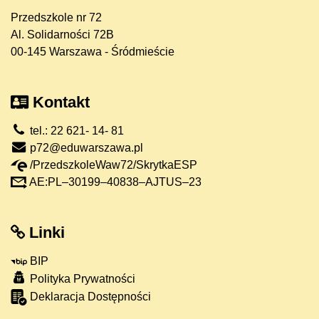
Przedszkole nr 72
Al. Solidarności 72B
00-145 Warszawa - Śródmieście
Kontakt
tel.: 22 621- 14- 81
p72@eduwarszawa.pl
/PrzedszkoleWaw72/SkrytkaESP
AE:PL–30199–40838–AJTUS–23
Linki
BIP
Polityka Prywatności
Deklaracja Dostępności