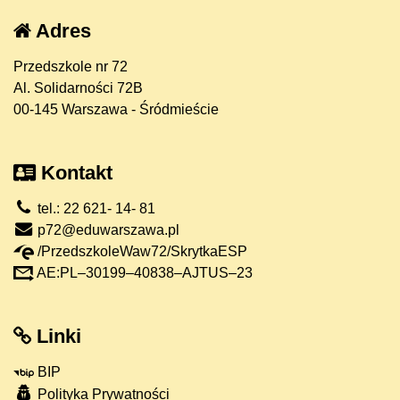
Adres
Przedszkole nr 72
Al. Solidarności 72B
00-145 Warszawa - Śródmieście
Kontakt
tel.: 22 621- 14- 81
p72@eduwarszawa.pl
/PrzedszkoleWaw72/SkrytkaESP
AE:PL–30199–40838–AJTUS–23
Linki
BIP
Polityka Prywatności