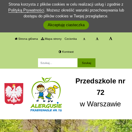
Strona korzysta z plików cookies w celu realizacji usług i zgodnie z
Polityką Prywatności
. Możesz określić warunki przechowywania lub
dostępu do plików cookies w Twojej przeglądarce.
Akceptuję ciasteczka
Strona główna
Mapa strony
Czcionka
Kontrast
Fraza
Przedszkole nr
72
w Warszawie