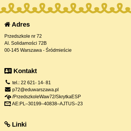
Adres
Przedszkole nr 72
Al. Solidarności 72B
00-145 Warszawa - Śródmieście
Kontakt
tel.: 22 621- 14- 81
p72@eduwarszawa.pl
/PrzedszkoleWaw72/SkrytkaESP
AE:PL–30199–40838–AJTUS–23
Linki