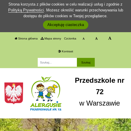
Strona korzysta z plików cookies w celu realizacji usług i zgodnie z
Polityką Prywatności
. Możesz określić warunki przechowywania lub
dostępu do plików cookies w Twojej przeglądarce.
Akceptuję ciasteczka
Strona główna
Mapa strony
Czcionka
Kontrast
Fraza
Przedszkole nr
72
w Warszawie