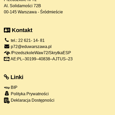
Al. Solidarności 72B
00-145 Warszawa - Śródmieście
Kontakt
tel.: 22 621- 14- 81
p72@eduwarszawa.pl
/PrzedszkoleWaw72/SkrytkaESP
AE:PL–30199–40838–AJTUS–23
Linki
BIP
Polityka Prywatności
Deklaracja Dostępności