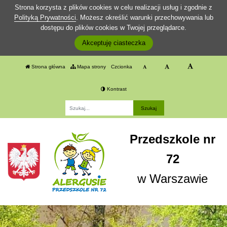
Strona korzysta z plików cookies w celu realizacji usług i zgodnie z
Polityką Prywatności
. Możesz określić warunki przechowywania lub
dostępu do plików cookies w Twojej przeglądarce.
Akceptuję ciasteczka
Strona główna
Mapa strony
Czcionka
Kontrast
Fraza
Przedszkole nr
72
w Warszawie