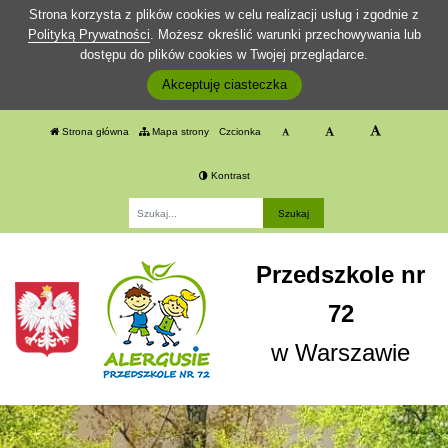
Strona korzysta z plików cookies w celu realizacji usług i zgodnie z
Polityką Prywatności
. Możesz określić warunki przechowywania lub
dostępu do plików cookies w Twojej przeglądarce.
Akceptuję ciasteczka
Strona główna
Mapa strony
Czcionka
Kontrast
Fraza
Przedszkole nr
72
w Warszawie