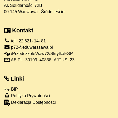
Al. Solidarności 72B
00-145 Warszawa - Śródmieście
Kontakt
tel.: 22 621- 14- 81
p72@eduwarszawa.pl
/PrzedszkoleWaw72/SkrytkaESP
AE:PL–30199–40838–AJTUS–23
Linki
BIP
Polityka Prywatności
Deklaracja Dostępności