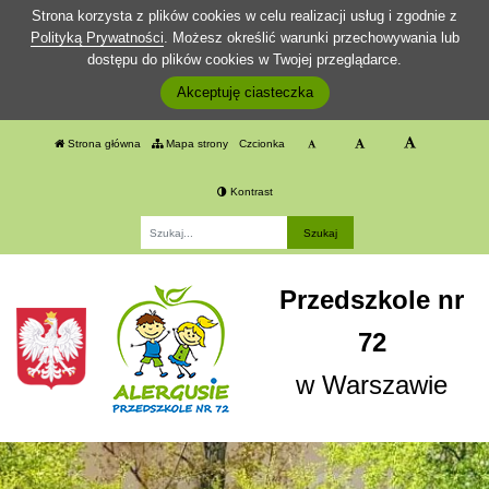
Strona korzysta z plików cookies w celu realizacji usług i zgodnie z
Polityką Prywatności
. Możesz określić warunki przechowywania lub
dostępu do plików cookies w Twojej przeglądarce.
Akceptuję ciasteczka
Strona główna
Mapa strony
Czcionka
Kontrast
Fraza
Przedszkole nr
72
w Warszawie