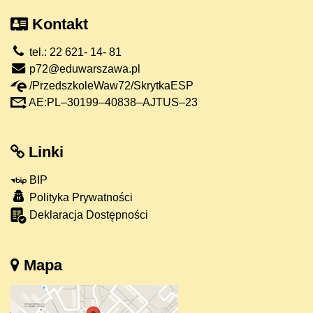
Kontakt
tel.: 22 621- 14- 81
p72@eduwarszawa.pl
/PrzedszkoleWaw72/SkrytkaESP
AE:PL–30199–40838–AJTUS–23
Linki
BIP
Polityka Prywatności
Deklaracja Dostępności
Mapa