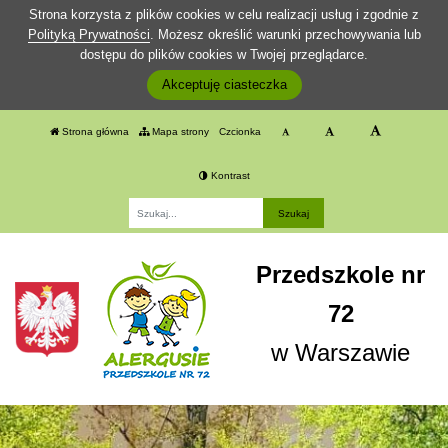
Strona korzysta z plików cookies w celu realizacji usług i zgodnie z
Polityką Prywatności
. Możesz określić warunki przechowywania lub
dostępu do plików cookies w Twojej przeglądarce.
Akceptuję ciasteczka
Strona główna
Mapa strony
Czcionka
Kontrast
Fraza
Przedszkole nr
72
w Warszawie